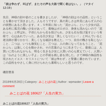
「彼は争わず、叫ばず、またその声を大路で聞く者はない。」（マタイ
12:19）
先日、神様の顔や姿のことを書きましたが、「神様の顔はその品性」というこ
とを書かせて頂きました。人もそうですが、真の美しさは外見にあらず人の心
の状態にあると思います。４，５年前に知った「泥かぶら」という少女の話。
ある村に孤児の醜い少女があって、着物はボロボロ、身体も洗わないので「泥
かぶら」と呼ばれ、子供たちから石を投げられ、少女も石を投げ返すという有
様で、心はあれていった。ある日少女は「美しくなりたい！」と叫んでいると
老法師が通りかかり、美しくなる秘訣を教えた。一つ、自分の醜さを恥じない
こと、二つは、いつも微笑むこと、三つは、人の身になっておもうこと。「泥
かぶら」は激しく心を動かされ、その言葉のように生きていく。最後には、人
買いに売られながらも、明るく生きる少女に人買いの心も変えていく。人買い
は「仏のように美しい子よ」との手紙を残し姿を消した。さて神様の御品性を
現されたイエス・キリストについて「彼は争わず」と聖書に書かれています。
この品性をやさしく身に付けられたら素晴らしいと思うのです。
磯部豊喜
2018年6月28日
|
Category :
みことばの花
|
Author : wpmaster
|
Leave a
comment
みことばの花 180627「人生の実力」
みことばの花180627「人生の実力」