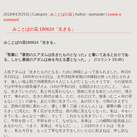
2018年6月25日
|
Category :
みことばの花
|
Author : wpmaster
|
Leave a
comment
みことばの花 180624「生きる」
みことばの花180624「生きる」
「聖書に『最初の人アダムは生きたものとなった』と書いてあるとおりであ
る。しかし最後のアダムは命を与える霊となった。」（Ⅰコリント 15:45）
人祖アダムは「生きたものとなる」ために神様によって造られました。昨日6
月23日は、1945年のその日は、太平洋戦争末期の沖縄戦が終った日とされま
す。激しい地上戦で沖縄県民の４人に１人が亡くなったそうです。その追悼式
では中学生の相良倫子さん（14)が平和の詩」を朗読されたとのこと。「みん
な、生きていたのだ。私と何も変わらない。懸命に生きる命だったのだ。壊さ
れて、奪われた。生きた時代が違う。ただ、それだけで。無辜（むこ＝何の罪
もないこと）の命を。あたり前に生きていた、あの日々を。小鳥のさえずり
は、恐怖の悲鳴に変わった。優しく響く三線（さんしん）は、爆撃の轟（とど
ろき）に消えた。青く広がる大空は、鉄の雨に見えなくなった。私は、今をい
きている。みんなと一緒に。そして、これからも生きていく。一日一日を大切
に。平和を想って。平和を祈って。なぜなら、未来は、この瞬間の延長線上に
あるからだ。つまり、未来は、今なんだ。」。この詩のタイトルは「生き
る」。私も今日を、もっと丁寧な生き方をしたいと心に刻まねば…申し訳な
い。