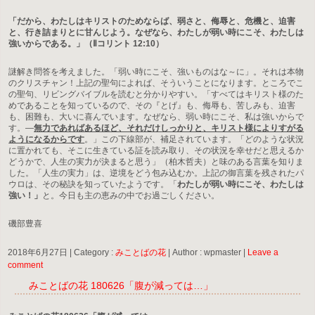
「だから、わたしはキリストのためならば、弱さと、侮辱と、危機と、迫害
と、行き詰まりとに甘んじよう。なぜなら、わたしが弱い時にこそ、わたしは
強いからである。」（Ⅱコリント 12:10）
謎解き問答を考えました。「弱い時にこそ、強いものはな～に」。それは本物
のクリスチャン！上記の聖句によれば、そういうことになります。ところでこ
の聖句、リビングバイブルを読むと分かりやすい。「すべてはキリスト様のた
めであることを知っているので、その『とげ』も、侮辱も、苦しみも、迫害
も、困難も、大いに喜んでいます。なぜなら、弱い時にこそ、私は強いからで
す。―
無力であればあるほど、それだけしっかりと、キリスト様によりすがる
ようになるからです
。」この下線部が、補足されています。「どのような状況
に置かれても、そこに生きている証を読み取り、その状況を幸せだと思えるか
どうかで、人生の実力が決まると思う」（柏木哲夫）と味のある言葉を知りま
した。「人生の実力」は、逆境をどう包み込むか。上記の御言葉を残されたパ
ウロは、その秘訣を知っていたようです。「
わたしが弱い時にこそ、わたしは
強い！」
と。今日も主の恵みの中でお過ごしください。
磯部豊喜
2018年6月27日
|
Category :
みことばの花
|
Author : wpmaster
|
Leave a
comment
みことばの花 180626「腹が減っては…」