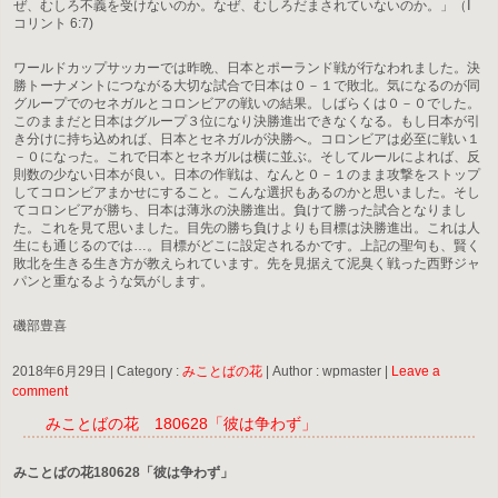
ぜ、むしろ不義を受けないのか。なぜ、むしろだまされていないのか。」（Ⅰ
コリント 6:7)
ワールドカップサッカーでは昨晩、日本とポーランド戦が行なわれました。決
勝トーナメントにつながる大切な試合で日本は０－１で敗北。気になるのが同
グループでのセネガルとコロンビアの戦いの結果。しばらくは０－０でした。
このままだと日本はグループ３位になり決勝進出できなくなる。もし日本が引
き分けに持ち込めれば、日本とセネガルが決勝へ。コロンビアは必至に戦い１
－０になった。これで日本とセネガルは横に並ぶ。そしてルールによれば、反
則数の少ない日本が良い。日本の作戦は、なんと０－１のまま攻撃をストップ
してコロンビアまかせにすること。こんな選択もあるのかと思いました。そし
てコロンビアが勝ち、日本は薄氷の決勝進出。負けて勝った試合となりまし
た。これを見て思いました。目先の勝ち負けよりも目標は決勝進出。これは人
生にも通じるのでは…。目標がどこに設定されるかです。上記の聖句も、賢く
敗北を生きる生き方が教えられています。先を見据えて泥臭く戦った西野ジャ
パンと重なるような気がします。
磯部豊喜
2018年6月29日
|
Category :
みことばの花
|
Author : wpmaster
|
Leave a
comment
みことばの花 180628「彼は争わず」
みことばの花180628「彼は争わず」