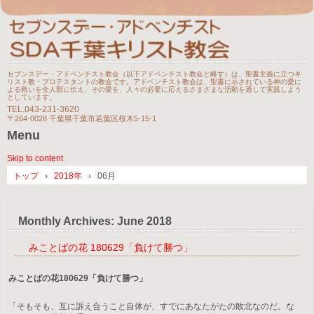
セブンスデー・アドベンチスト教会（以下アドベンチスト教会と略す）は、聖書主義に立つキ
リスト教・プロテスタントの教会です。アドベンチスト教会は、聖書に示されている神の愛に
よる救いを全人類に伝え、その愛を、人々の必要に応えるさまざまな活動を通して実践しよう
としています。
TEL.
043-231-3620
〒264-0028 千葉県千葉市若葉区桜木5-15-1
Menu
Skip to content
トップ
›
2018年
›
06月
Monthly Archives:
June 2018
みことばの花 180629「負けて勝つ」
みことばの花180629「負けて勝つ」
「そもそも、互に訴え合うこと自体が、すでにあなたがたの敗北なのだ。な