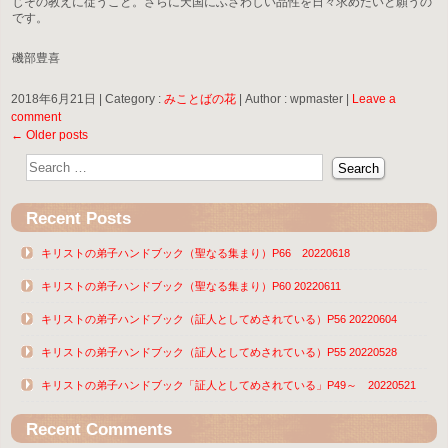
じその教えに従うこと。さらに天国にふさわしい品性を日々求めたいと願うの
です。
磯部豊喜
2018年6月21日
|
Category :
みことばの花
|
Author : wpmaster
|
Leave a
comment
Post navigation
←
Older posts
Recent Posts
キリストの弟子ハンドブック（聖なる集まり）P66 20220618
キリストの弟子ハンドブック（聖なる集まり）P60 20220611
キリストの弟子ハンドブック（証人としてめされている）P56 20220604
キリストの弟子ハンドブック（証人としてめされている）P55 20220528
キリストの弟子ハンドブック「証人としてめされている」P49～ 20220521
Recent Comments