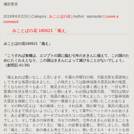
磯部豊喜
2018年6月22日
|
Category :
みことばの花
|
Author : wpmaster
|
Leave a
comment
みことばの花 180621「備え」
みことばの花180621「備え」
「こうすれば食糧は、エジプトの国に臨む七年のききんに備えて、この国のた
めにたくわえとなり、この国はききんによって滅びることがないでしょう」
（創世記 41:36)
「備えあれば憂いなし」と言います。今週の月曜日の朝、大阪北部を震源地と
して大きな地震が起きました。この地方としては阪神淡路大震災以来の地震。
亡くなられた方々もあって、被災された方々に心を痛く感じます。一日も早く
普通の生活を取り戻して欲しいと願います。わが国は地震大国。「明日は我が
身か」と感じてしまいます。地震の備えについて考えました。かつて阪神淡路
大震災を体験している人に「何が一番困りましたか」と聞いたことがありま
す。その時の応えは「水の確保」だと。それ以来、我が家では、風呂の湯は次
ぎに入るまで流さないようにしています。そして家中にペットボトルがありま
す。あと必要なのは火。ポータブルのガスコンロは用意しておいたほうが良い
でしょう。そして多少の保存食。ヨセフの時代、七年のききんが起きることを
知ったヨセフは、エジプト王に「備え」の必要を提案し、実行しました。地震
の「備え」と共に、命の備えも考えておきたい。救い主イエス・キリストを信