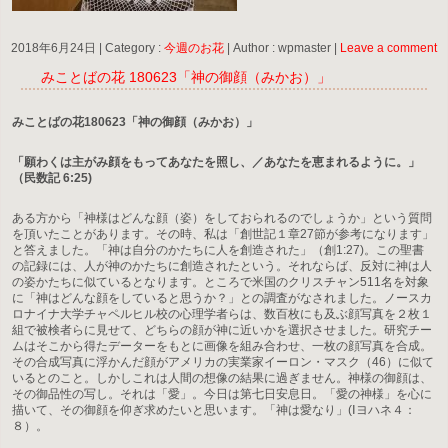
2018年6月24日
|
Category :
今週のお花
|
Author : wpmaster
|
Leave a comment
みことばの花 180623「神の御顔（みかお）」
みことばの花180623「神の御顔（みかお）」
「願わくは主がみ顔をもってあなたを照し、／あなたを恵まれるように。」
（民数記 6:25)
ある方から「神様はどんな顔（姿）をしておられるのでしょうか」という質問
を頂いたことがあります。その時、私は「創世記１章27節が参考になります」
と答えました。「神は自分のかたちに人を創造された」（創1:27)。この聖書
の記録には、人が神のかたちに創造されたという。それならば、反対に神は人
の姿かたちに似ているとなります。ところで米国のクリスチャン511名を対象
に「神はどんな顔をしていると思うか？」との調査がなされました。ノースカ
ロナイナ大学チャペルヒル校の心理学者らは、数百枚にも及ぶ顔写真を２枚１
組で被検者らに見せて、どちらの顔が神に近いかを選択させました。研究チー
ムはそこから得たデーターをもとに画像を組み合わせ、一枚の顔写真を合成。
その合成写真に浮かんだ顔がアメリカの実業家イーロン・マスク（46）に似て
いるとのこと。しかしこれは人間の想像の結果に過ぎません。神様の御顔は、
その御品性の写し。それは「愛」。今日は第七日安息日。「愛の神様」を心に
描いて、その御顔を仰ぎ求めたいと思います。「神は愛なり」(Ⅰヨハネ４：
８）。