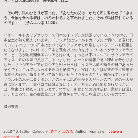
みことばの花180626「腹が減っては…」
「その時、民のひとりが言った、『あなたの父は、かたく民に誓わせて「きょ
う、食物を食べる者は、のろわれる」と言われました。それで民は疲れている
のです』」（サムエル㊤ 14:28）
いまワールドカップサッカーで日本のイレブンが頑張っているようなので、日
本全土が熱く燃えています。「アジア勢はワールドカップには弱い」と言われ
ていますので、つい日本ばかりでなくアジアから出場しているチームも応援し
たくなります。その中で、日本と互角以上の力を持っているのがサウジアラビ
ア。ところが地元開催国ロシアとはいえ、ずっと格下のロシアにサウジアラビ
アは０－５の大差で負けてしまいました。ネットの情報でその理由が分かりま
した。サウジアラビアがロシアと戦った日は、イスラム教の断食の日であった
そうです。これでは大敗する理由も納得です。実はこちらは聖書の中に登場す
る本当の戦争。断食を強いて敵と戦わせたサウル王のことが書かれています。
サウル王の息子はヨナタン。この王子は話の分かる人だったので、民の一人が
彼に訴えます。「腹ペコでは戦えない！」と。祈るために断食を行なうこと
は、聖書にも勧められています。ですが、断食しての肉体活動（運動）は厳し
い。ところで、主の御言葉だけは断食をせず、今日を過ごしたいものです。
磯部豊喜
2018年6月26日
|
Category :
みことばの花
|
Author : wpmaster
|
Leave a
comment