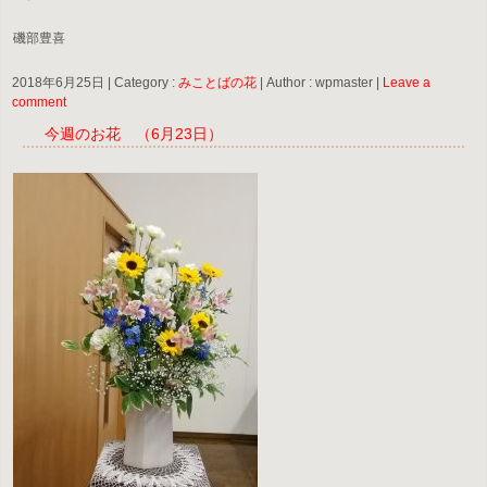
磯部豊喜
2018年6月25日
|
Category :
みことばの花
|
Author : wpmaster
|
Leave a
comment
今週のお花 （6月23日）