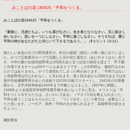
みことばの花 180625「平和をつくる」
みことばの花180625「平和をつくる」
「最後に、兄弟たちよ。いつも喜びなさい。全き者となりなさい。互に励まし
合いなさい。思いを一つにしなさい。平和に過ごしなさい。そうすれば、愛と
平和の神があなたがたと共にいて下さるであろう。」（Ⅱコリント 13:11）
懐かしい名前の元プロ野球選手が、昨日の新聞（朝日）の第一面に出ていまし
た。かつて広島東洋カープで活躍した兄や安仁屋宗八（あにやそうはち）氏で
す。今年の夏の全国高校野球は100回大会と言う記念の節目を迎えて、甲子園
に出場できるチームは56チームもあるそうです。この100回は、連続行なわれ
たのではありません。かつて途切れてしまった時があります。「平和ではない
と高校野球は行なわれない」と言われます。第１回大会から29回大会までは全
国中学校優勝野球大会との名称で1915年10校でスタートし、1941年の日華事
変から、太平洋戦争終結1945年まで中断となりました。1947年に再開し、
1948年より全国高等学校野球選手権大会になって今に至る。キリストは「平
和をつくり出す人たちは、さいわいである」（マタイ5:9)を教えられました。
平和を願うことはもちろんのこと、「つくり出す」という努力は、必要なこと
だと思います。ノーモア、戦争！平和の主が来られるまで、高校野球が続きま
すように…。
磯部豊喜