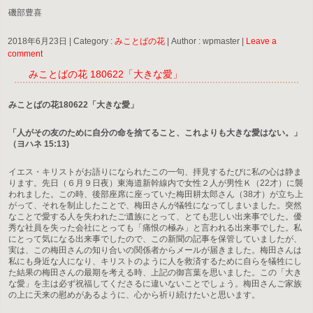
磯部豊喜
2018年6月23日
|
Category :
みことばの花
|
Author : wpmaster
|
Leave a
comment
みことばの花 180622「大きな愛」
みことばの花180622「大きな愛」
「人がその友のために自分の命を捨てること、これよりも大きな愛はない。」
（ヨハネ 15:13)
イエス・キリストがお語りになられたこの一句、拝見するたびに私の心は静ま
ります。先日（６月９日夜）東海道新幹線内で女性２人が男性Ｋ（22才）に襲
われました。この時、後部座席に座っていた梅田耕太郎さん（38才）が立ち上
がって、それを制止したことで、梅田さんが犠牲になってしまいました。突然
なことで愛する人を失われたご遺族にとって、とても悲しい出来事でした。優
秀な社員を失った会社にとっても「痛恨の極み」と言われる出来事でした。私
にとって気になる出来事でしたので、この新聞の記事を保管していましたが、
実は、この梅田さんの知り合いの関係者からメールが届きました。梅田さんは
私にも身近な人になり、キリストのように人を救済するために自らを犠牲にし
た結果の梅田さんの最期を考える時、上記の御言葉を思いました。この「大き
な愛」を主は必ず祝福してくださるに違いないことでしょう。梅田さんご家族
の上に天来の慰めがあるように、心から祈り続けたいと思います。