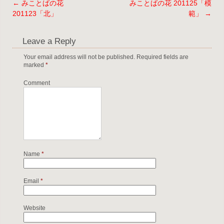
←
みことばの花
みことばの花 201125「模
Post navigation
201123「北」
範」
→
Leave a Reply
Your email address will not be published.
Required fields are
marked
*
Comment
Name
*
Email
*
Website