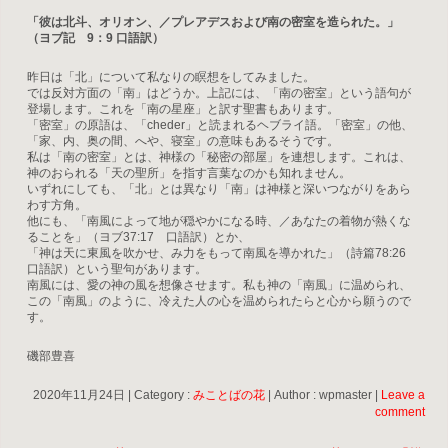
「彼は北斗、オリオン、／プレアデスおよび南の密室を造られた。」
（ヨブ記 9：9 口語訳）
昨日は「北」について私なりの瞑想をしてみました。
では反対方面の「南」はどうか。上記には、「南の密室」という語句が
登場します。これを「南の星座」と訳す聖書もあります。
「密室」の原語は、「cheder」と読まれるヘブライ語。「密室」の他、
「家、内、奥の間、へや、寝室」の意味もあるそうです。
私は「南の密室」とは、神様の「秘密の部屋」を連想します。これは、
神のおられる「天の聖所」を指す言葉なのかも知れません。
いずれにしても、「北」とは異なり「南」は神様と深いつながりをあら
わす方角。
他にも、「南風によって地が穏やかになる時、／あなたの着物が熱くな
ることを」（ヨブ37:17 口語訳）とか、
「神は天に東風を吹かせ、み力をもって南風を導かれた」（詩篇78:26
口語訳）という聖句があります。
南風には、愛の神の風を想像させます。私も神の「南風」に温められ、
この「南風」のように、冷えた人の心を温められたらと心から願うので
す。
磯部豊喜
2020年11月24日
|
Category :
みことばの花
|
Author : wpmaster
|
Leave a
comment