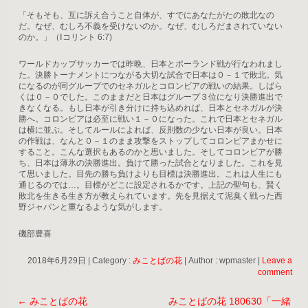
「そもそも、互に訴え合うこと自体が、すでにあなたがたの敗北なの
だ。なぜ、むしろ不義を受けないのか。なぜ、むしろだまされていない
のか。」（Ⅰコリント 6:7)
ワールドカップサッカーでは昨晩、日本とポーランド戦が行なわれまし
た。決勝トーナメントにつながる大切な試合で日本は０－１で敗北。気
になるのが同グループでのセネガルとコロンビアの戦いの結果。しばら
くは０－０でした。このままだと日本はグループ３位になり決勝進出で
きなくなる。もし日本が引き分けに持ち込めれば、日本とセネガルが決
勝へ。コロンビアは必至に戦い１－０になった。これで日本とセネガル
は横に並ぶ。そしてルールによれば、反則数の少ない日本が良い。日本
の作戦は、なんと０－１のまま攻撃をストップしてコロンビアまかせに
すること。こんな選択もあるのかと思いました。そしてコロンビアが勝
ち、日本は薄氷の決勝進出。負けて勝った試合となりました。これを見
て思いました。目先の勝ち負けよりも目標は決勝進出。これは人生にも
通じるのでは…。目標がどこに設定されるかです。上記の聖句も、賢く
敗北を生きる生き方が教えられています。先を見据えて泥臭く戦った西
野ジャパンと重なるような気がします。
磯部豊喜
2018年6月29日
|
Category :
みことばの花
|
Author : wpmaster
|
Leave a
comment
←
みことばの花
みことばの花 180630「一緒
Post navigation