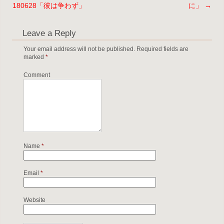
180628「彼は争わず」
に」
→
Leave a Reply
Your email address will not be published.
Required fields are
marked
*
Comment
Name
*
Email
*
Website